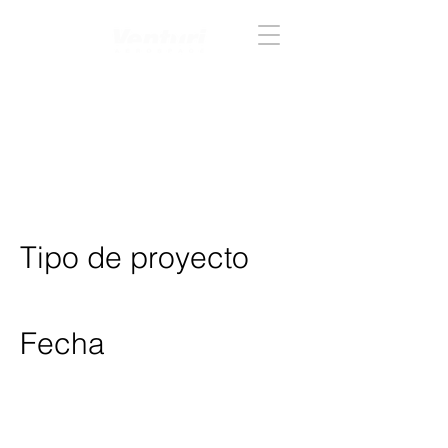
Acceder
Título del
proyecto
Tipo de proyecto
Fotografía
Fecha
Abril 2023
Incluye aquí la descripción del
proyecto. Ofrece un resumen o